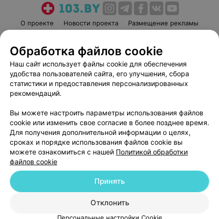
О проекте
Новости проекта
Размещение рекламы
Медицинский маркетинг
Публичный договор
Обработка файлов cookie
Пользовательское соглашение
Способы оплаты
Наш сайт использует файлы cookie для обеспечения
Вакансии
Партнеры
удобства пользователей сайта, его улучшения, сбора
Написать руководителю 103.by
статистики и предоставления персонализированных
Написать в поддержку
рекомендаций.
Персональные настройки cookie
Вы можете настроить параметры использования файлов
Обработка персональных данных
cookie или изменить свое согласие в более позднее время.
Для получения дополнительной информации о целях,
сроках и порядке использования файлов cookie вы
можете ознакомиться с нашей
Политикой обработки
файлов cookie
Принять
© 2026 ООО «Артокс Лаб», УНП 191700409
| 220012, Республика Беларусь,
г. Минск, улица Толбухина, 2, пом. 16 | help@103.by
Отклонить
Служба поддержки
+375 291212755
Персональные настройки Cookie