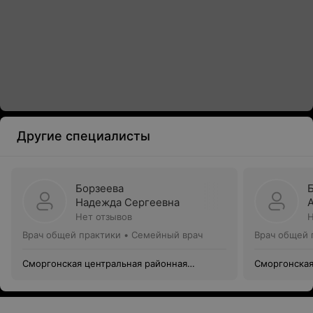
Другие специалисты
Борзеева
Надежда Сергеевна
Нет отзывов
Н
Врач общей практики • Семейный врач
Врач общей 
Сморгонская центральная районная
Сморгонская
поликлиника
поликлиник