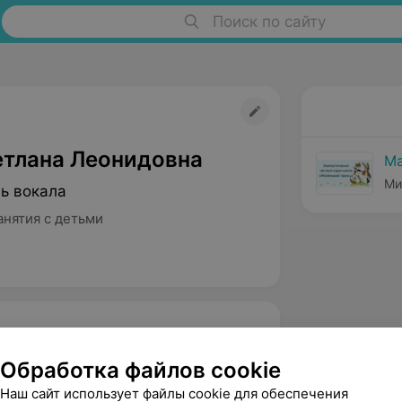
Поиск по сайту
етлана Леонидовна
Ма
Ми
ь вокала
анятия с детьми
ь вокальной студии. Высшая
Обработка файлов cookie
кая категория.
Наш сайт использует файлы cookie для обеспечения