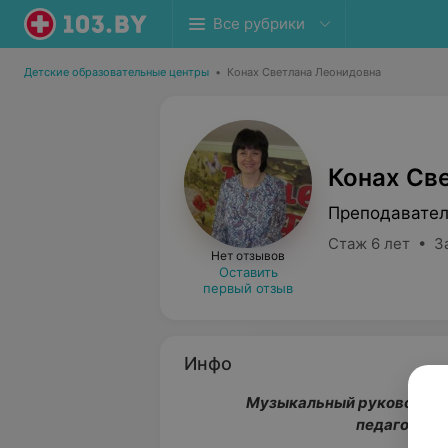
Все рубрики
Детские образовательные центры
•
Конах Светлана Леонидовна
Конах Св
Преподавател
Стаж 6 лет • З
Нет отзывов
Оставить
первый отзыв
Инфо
Музыкальный руководител
педагогичес