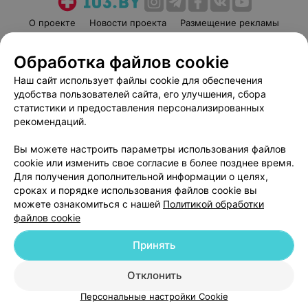
О проекте
Новости проекта
Размещение рекламы
Медицинский маркетинг
Публичный договор
Обработка файлов cookie
Пользовательское соглашение
Способы оплаты
Наш сайт использует файлы cookie для обеспечения
Вакансии
Партнеры
удобства пользователей сайта, его улучшения, сбора
Написать руководителю 103.by
статистики и предоставления персонализированных
Написать в поддержку
рекомендаций.
Персональные настройки cookie
Вы можете настроить параметры использования файлов
Обработка персональных данных
cookie или изменить свое согласие в более позднее время.
Для получения дополнительной информации о целях,
сроках и порядке использования файлов cookie вы
можете ознакомиться с нашей
Политикой обработки
файлов cookie
Принять
© 2026 ООО «Артокс Лаб», УНП 191700409
| 220012, Республика Беларусь,
г. Минск, улица Толбухина, 2, пом. 16 | help@103.by
Отклонить
Служба поддержки
+375 291212755
Персональные настройки Cookie