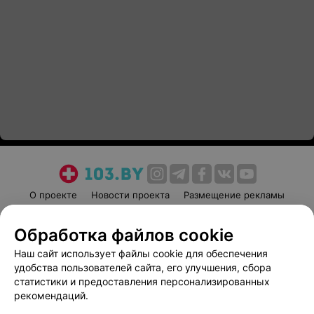
О проекте
Новости проекта
Размещение рекламы
Медицинский маркетинг
Публичный договор
Обработка файлов cookie
Пользовательское соглашение
Способы оплаты
Наш сайт использует файлы cookie для обеспечения
Вакансии
Партнеры
удобства пользователей сайта, его улучшения, сбора
Написать руководителю 103.by
статистики и предоставления персонализированных
Написать в поддержку
рекомендаций.
Персональные настройки cookie