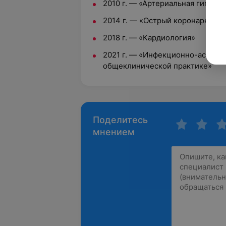
2010 г. — «Артериальная гиперт
2014 г. — «Острый коронарный 
2018 г. — «Кардиология»
2021 г. — «Инфекционно-ассоци
общеклинической практике»
Поделитесь
мнением