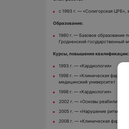
с 1993 г. — «Солигорская ЦРБ»,
Образование:
1980 г. — Базовое образование 
Гродненский государственный м
Курсы, повышение квалификации:
1993 г. — «Кардиология»
1998 г. — «Клиническая фармако
медицинский университет
1998 г. — «Кардиология»
2002 г. — «Основы реабилитаци
2005 г. — «Нарушение ритма и 
2008 г. — «Клиническая фармако