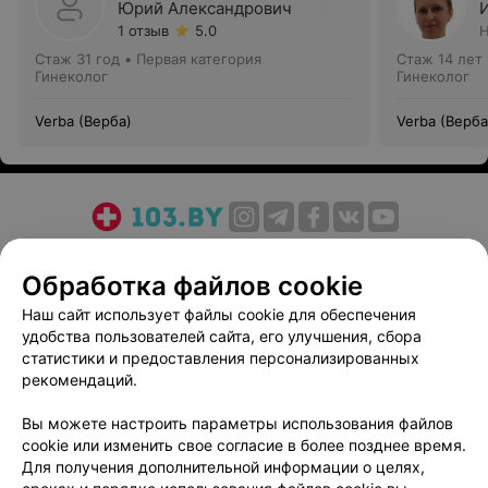
Юрий Александрович
1 отзыв
5.0
Н
Стаж 31 год
•
Первая категория
Стаж 14 лет
Гинеколог
Гинеколог
Verba (Верба)
Verba (Верба
О проекте
Новости проекта
Размещение рекламы
Обработка файлов cookie
Медицинский маркетинг
Публичный договор
Пользовательское соглашение
Способы оплаты
Наш сайт использует файлы cookie для обеспечения
удобства пользователей сайта, его улучшения, сбора
Вакансии
Партнеры
статистики и предоставления персонализированных
Написать руководителю 103.by
рекомендаций.
Написать в поддержку
Вы можете настроить параметры использования файлов
Персональные настройки cookie
cookie или изменить свое согласие в более позднее время.
Обработка персональных данных
Для получения дополнительной информации о целях,