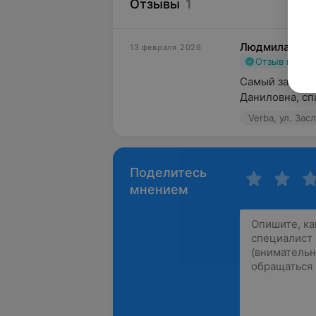
Отзывы
1
Людмила
13 февраля 2026
Отзыв подт
Самый замечат
Даниловна, сп
Verba, ул. Зас
Поделитесь
мнением