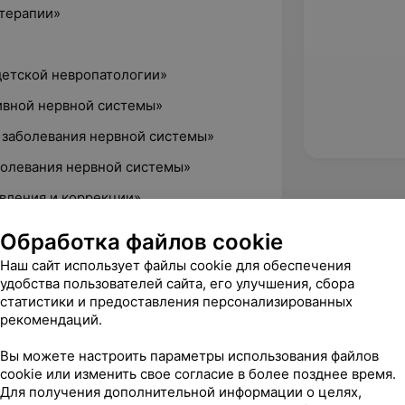
терапии»
детской невропатологии»
ивной нервной системы»
заболевания нервной системы»
олевания нервной системы»
вления и коррекции»
атологии и неврологии»
Обработка файлов cookie
тояния в неврологии»
Наш сайт использует файлы cookie для обеспечения
удобства пользователей сайта, его улучшения, сбора
 эпилептологии. Основы
статистики и предоставления персонализированных
онная китайская медицина,
рекомендаций.
ромов»
Вы можете настроить параметры использования файлов
cookie или изменить свое согласие в более позднее время.
Для получения дополнительной информации о целях,