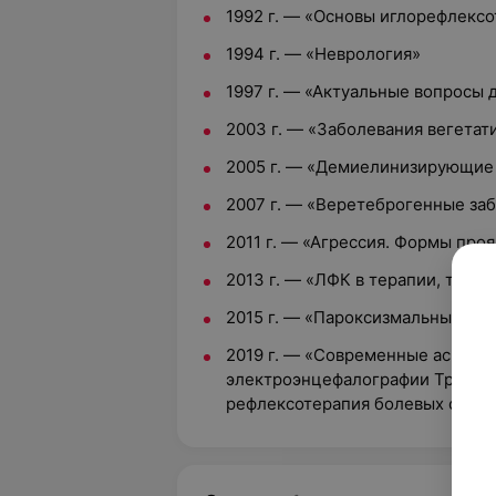
1992 г.
—
«Основы иглорефлексо
1994 г.
—
«Неврология»
1997 г.
—
«Актуальные вопросы 
2003 г.
—
«Заболевания вегетат
2005 г.
—
«Демиелинизирующие 
2007 г.
—
«Веретеброгенные заб
2011 г.
—
«Агрессия. Формы проя
2013 г.
—
«ЛФК в терапии, травм
2015 г.
—
«Пароксизмальные сос
2019 г.
—
«Современные аспекты
электроэнцефалографии Традици
рефлексотерапия болевых синд