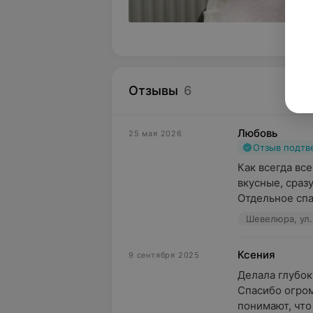
Отзывы
6
Любовь
25 мая 2026
Отзыв подт
Как всегда вс
вкусные, сразу
Отдельное спа
Шевелюра, ул.
Ксения
9 сентября 2025
Делала глубок
Спасибо огром
понимают, что 