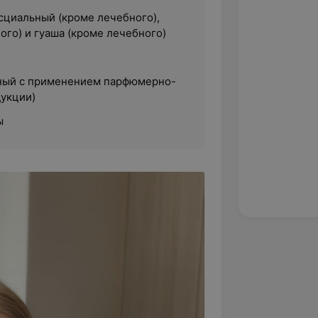
сциальный (кроме лечебного),
ого) и гуаша (кроме лечебного)
тный с применением парфюмерно-
укции)
ы