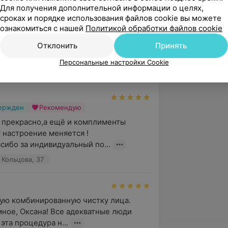
Для получения дополнительной информации о целях,
сроках и порядке использования файлов cookie вы можете
ознакомиться с нашей
Политикой обработки файлов cookie
Отклонить
Принять
Персональные настройки Cookie
5.0
Шевелюра, ул. Кольцова, 37
вержден
Рекомендую
е прекрасно,а ещё и комплименты 
 настроение меняется !

сибо за индивидуальный по...
 Кольцова, 37
ую комбинированную чистку лица. 
ное, Оксана! Все адекватные люди 
эта процедура н...