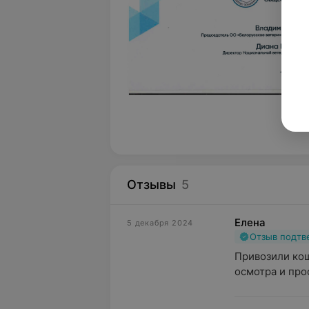
Серт
Отзывы
5
Елена
5 декабря 2024
Отзыв подт
Привозили кош
осмотра и про