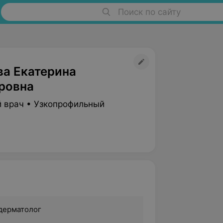
Поиск по сайту
ва Екатерина
ровна
 врач • Узкопрофильный
 дерматолог