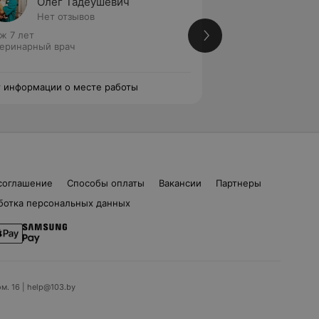
Олег Тадеушевич
Антон
Нет отзывов
Нет от
ж 7 лет
Стаж 7 лет
еринарный врач
Ветеринарный вра
 информации о месте работы
Нет информации о
соглашение
Способы оплаты
Вакансии
Партнеры
ботка персональных данных
ом. 16 | help@103.by