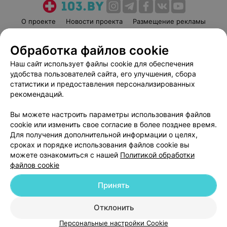
О проекте
Новости проекта
Размещение рекламы
Медицинский маркетинг
Публичный договор
Обработка файлов cookie
Пользовательское соглашение
Способы оплаты
Наш сайт использует файлы cookie для обеспечения
Вакансии
Партнеры
удобства пользователей сайта, его улучшения, сбора
Написать руководителю 103.by
статистики и предоставления персонализированных
Написать в поддержку
рекомендаций.
Персональные настройки cookie
Вы можете настроить параметры использования файлов
Обработка персональных данных
cookie или изменить свое согласие в более позднее время.
Для получения дополнительной информации о целях,
сроках и порядке использования файлов cookie вы
можете ознакомиться с нашей
Политикой обработки
файлов cookie
Принять
© 2026 ООО «Артокс Лаб», УНП 191700409
| 220012, Республика Беларусь,
г. Минск, улица Толбухина, 2, пом. 16 | help@103.by
Отклонить
Служба поддержки
+375 291212755
Персональные настройки Cookie