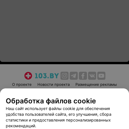
О проекте
Новости проекта
Размещение рекламы
Медицинский маркетинг
Публичный договор
Обработка файлов cookie
Пользовательское соглашение
Способы оплаты
Наш сайт использует файлы cookie для обеспечения
Вакансии
Партнеры
удобства пользователей сайта, его улучшения, сбора
Написать руководителю 103.by
статистики и предоставления персонализированных
Написать в поддержку
рекомендаций.