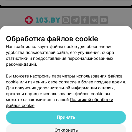
О проекте
Новости проекта
Размещение рекламы
Обработка файлов cookie
Медицинский маркетинг
Публичный договор
Пользовательское соглашение
Способы оплаты
Наш сайт использует файлы cookie для обеспечения
удобства пользователей сайта, его улучшения, сбора
Вакансии
Партнеры
статистики и предоставления персонализированных
Написать руководителю 103.by
рекомендаций.
Написать в поддержку
Вы можете настроить параметры использования файлов
Персональные настройки cookie
cookie или изменить свое согласие в более позднее время.
Обработка персональных данных
Для получения дополнительной информации о целях,
сроках и порядке использования файлов cookie вы
можете ознакомиться с нашей
Политикой обработки
файлов cookie
Принять
© 2026 ООО «Артокс Лаб», УНП 191700409
| 220012, Республика Беларусь,
Отклонить