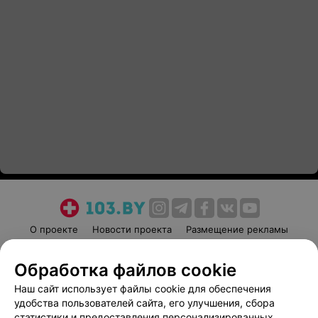
О проекте
Новости проекта
Размещение рекламы
Медицинский маркетинг
Публичный договор
Обработка файлов cookie
Пользовательское соглашение
Способы оплаты
Наш сайт использует файлы cookie для обеспечения
Вакансии
Партнеры
удобства пользователей сайта, его улучшения, сбора
Написать руководителю 103.by
статистики и предоставления персонализированных