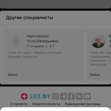
Другие специалисты
Николаенко
Элла Валерьевна
11 отзывов
4.7
1
Стаж 34 года
•
Первая категория
Стаж 44 год
Акушер-гинеколог
отделением
Гинеколог •
гинеколог
Элеос
Элеос
О проекте
Новости проекта
Размещение рекламы
Медицинский маркетинг
Публичный договор