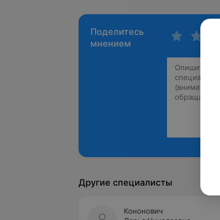
Поделитесь
мнением
Другие специалисты
Кононович