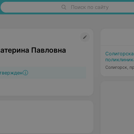
Поиск по сайту
катерина Павловна
Солигорска
поликлиник
Солигорск, пр
твержден