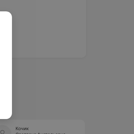
Кочик
Одине