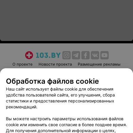
О проекте
Новости проекта
Размещение рекламы
Медицинский маркетинг
Публичный договор
Обработка файлов cookie
Пользовательское соглашение
Способы оплаты
Наш сайт использует файлы cookie для обеспечения
Вакансии
Партнеры
удобства пользователей сайта, его улучшения, сбора
Написать руководителю 103.by
статистики и предоставления персонализированных
Написать в поддержку
рекомендаций.
Персональные настройки cookie
Вы можете настроить параметры использования файлов
Обработка персональных данных
cookie или изменить свое согласие в более позднее время.
Для получения дополнительной информации о целях,