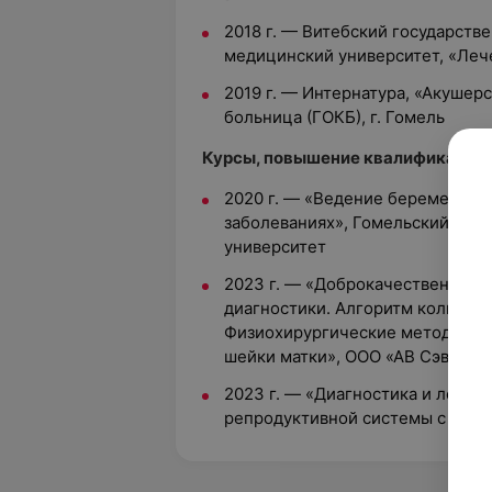
2018 г. — Витебский государст
медицинский университет, «Леч
2019 г. — Интернатура, «Акушер
больница (ГОКБ), г. Гомель
Курсы, повышение квалификации
2020 г. — «Ведение беременнос
заболеваниях», Гомельский гос
университет
2023 г. — «Доброкачественные 
диагностики. Алгоритм кольпос
Физиохирургические методы диа
шейки матки», ООО «АВ Сэвэн»
2023 г. — «Диагностика и лечен
репродуктивной системы с кур