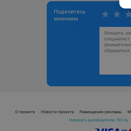
Поделитесь
мнением
О проекте
Новости проекта
Размещение рекламы
М
Написать руководителю 103.by