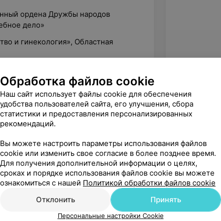
венный ордена Дружбы народов
ебное дело»
ство и гинекология», Областная
Обработка файлов cookie
ти при экстрагенитальных
Наш сайт использует файлы cookie для обеспечения
ударственный медицинский
удобства пользователей сайта, его улучшения, сбора
статистики и предоставления персонализированных
рекомендаций.
заболевания шейки матки. Методы
копического исследования.
Вы можете настроить параметры использования файлов
гностики и лечения заболеваний
cookie или изменить свое согласие в более позднее время.
Для получения дополнительной информации о целях,
сроках и порядке использования файлов cookie вы можете
ие заболеваний женской
ознакомиться с нашей
Политикой обработки файлов cookie
сом кольпоскопии», БелМАПО
Отклонить
Принять
Персональные настройки Cookie