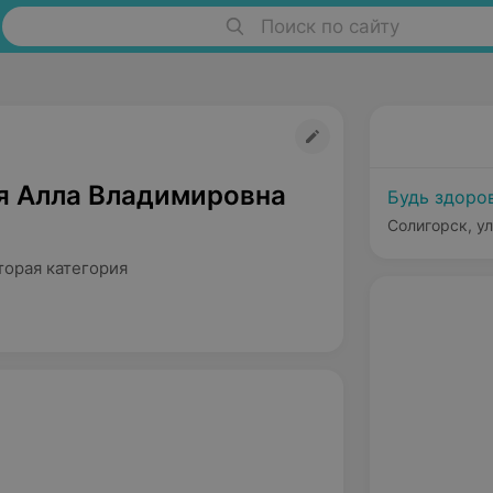
Поиск по сайту
я Алла Владимировна
Будь здоров
Солигорск, ул
торая категория