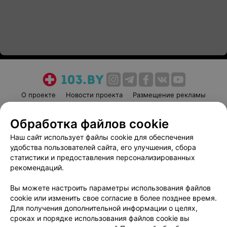
О проекте
Новости проекта
Размещение рекламы
Медицинский маркетинг
Публичный договор
Обработка файлов cookie
Пользовательское соглашение
Способы оплаты
Наш сайт использует файлы cookie для обеспечения
Вакансии
Партнеры
удобства пользователей сайта, его улучшения, сбора
Написать руководителю 103.by
статистики и предоставления персонализированных
Написать в поддержку
рекомендаций.
Персональные настройки cookie
Вы можете настроить параметры использования файлов
Обработка персональных данных
cookie или изменить свое согласие в более позднее время.
Для получения дополнительной информации о целях,
сроках и порядке использования файлов cookie вы