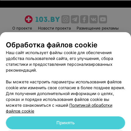
О проекте
Новости проекта
Размещение рекламы
Медицинский маркетинг
Публичный договор
Обработка файлов cookie
Пользовательское соглашение
Способы оплаты
Наш сайт использует файлы cookie для обеспечения
Вакансии
Партнеры
удобства пользователей сайта, его улучшения, сбора
Написать руководителю 103.by
статистики и предоставления персонализированных
Написать в поддержку
рекомендаций.
Персональные настройки cookie
Вы можете настроить параметры использования файлов
Обработка персональных данных
cookie или изменить свое согласие в более позднее время.
Для получения дополнительной информации о целях,
сроках и порядке использования файлов cookie вы
можете ознакомиться с нашей
Политикой обработки
файлов cookie
Принять
© 2026 ООО «Артокс Лаб», УНП 191700409
| 220012, Республика Беларусь,