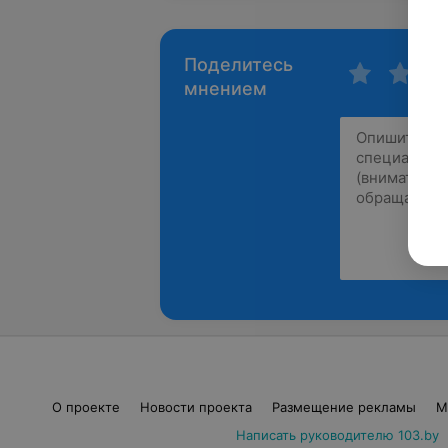
Поделитесь
мнением
О проекте
Новости проекта
Размещение рекламы
М
Написать руководителю 103.by