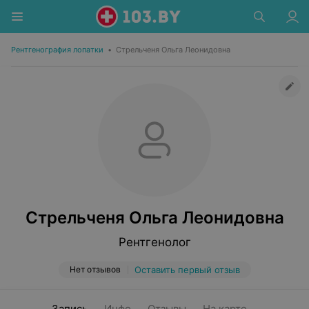
Рентгенография лопатки
•
Стрельченя Ольга Леонидовна
Стрельченя Ольга Леонидовна
Рентгенолог
Нет отзывов
Оставить первый отзыв
Запись
Инфо
Отзывы
На карте