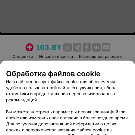
О проекте
Новости проекта
Размещение рекламы
Медицинский маркетинг
Публичный договор
Обработка файлов cookie
Пользовательское соглашение
Способы оплаты
Наш сайт использует файлы cookie для обеспечения
Вакансии
Партнеры
удобства пользователей сайта, его улучшения, сбора
Написать руководителю 103.by
статистики и предоставления персонализированных
Написать в поддержку
рекомендаций.
Персональные настройки cookie
Вы можете настроить параметры использования файлов
Обработка персональных данных
cookie или изменить свое согласие в более позднее время.
Для получения дополнительной информации о целях,
сроках и порядке использования файлов cookie вы