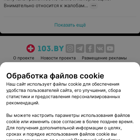
Внимательно относится к жалобам...
Показать ещё
О проекте
Новости проекта
Размещение рекламы
Медицинский маркетинг
Публичный договор
Обработка файлов cookie
Пользовательское соглашение
Способы оплаты
Наш сайт использует файлы cookie для обеспечения
Вакансии
Партнеры
удобства пользователей сайта, его улучшения, сбора
Написать руководителю 103.by
статистики и предоставления персонализированных
Написать в поддержку
рекомендаций.
Персональные настройки cookie
Вы можете настроить параметры использования файлов
Обработка персональных данных
cookie или изменить свое согласие в более позднее время.
Для получения дополнительной информации о целях,
сроках и порядке использования файлов cookie вы