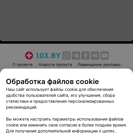
О проекте
Новости проекта
Размещение рекламы
Медицинский маркетинг
Публичный договор
Обработка файлов cookie
Пользовательское соглашение
Способы оплаты
Наш сайт использует файлы cookie для обеспечения
Вакансии
Партнеры
удобства пользователей сайта, его улучшения, сбора
Написать руководителю 103.by
статистики и предоставления персонализированных
Написать в поддержку
рекомендаций.
Персональные настройки cookie
Вы можете настроить параметры использования файлов
Обработка персональных данных
cookie или изменить свое согласие в более позднее время.
Для получения дополнительной информации о целях,