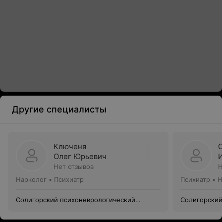
Другие специалисты
Ключеня
Олег Юрьевич
Нет отзывов
Н
Нарколог • Психиатр
Психиатр • 
Солигорский психоневрологический
Солигорский
диспансер
диспансер