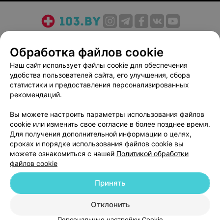
О проекте
Новости проекта
Размещение рекламы
Обработка файлов cookie
Медицинский маркетинг
Публичный договор
Пользовательское соглашение
Способы оплаты
Наш сайт использует файлы cookie для обеспечения
удобства пользователей сайта, его улучшения, сбора
Вакансии
Партнеры
статистики и предоставления персонализированных
Написать руководителю 103.by
рекомендаций.
Написать в поддержку
Вы можете настроить параметры использования файлов
Персональные настройки cookie
cookie или изменить свое согласие в более позднее время.
Обработка персональных данных
Для получения дополнительной информации о целях,
сроках и порядке использования файлов cookie вы
можете ознакомиться с нашей
Политикой обработки
файлов cookie
Принять
© 2026 ООО «Артокс Лаб», УНП 191700409
| 220012, Республика Беларусь,
Отклонить
г. Минск, улица Толбухина, 2, пом. 16 | help@103.by
Персональные настройки Cookie