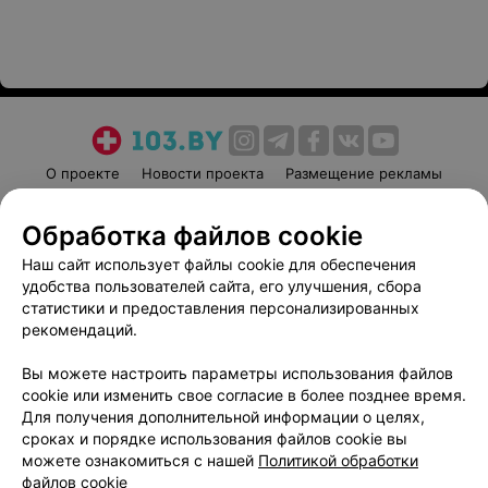
О проекте
Новости проекта
Размещение рекламы
Медицинский маркетинг
Публичный договор
Обработка файлов cookie
Пользовательское соглашение
Способы оплаты
Наш сайт использует файлы cookie для обеспечения
Вакансии
Партнеры
удобства пользователей сайта, его улучшения, сбора
Написать руководителю 103.by
статистики и предоставления персонализированных
Написать в поддержку
рекомендаций.
Персональные настройки cookie
Вы можете настроить параметры использования файлов
Обработка персональных данных
cookie или изменить свое согласие в более позднее время.
Для получения дополнительной информации о целях,
сроках и порядке использования файлов cookie вы
можете ознакомиться с нашей
Политикой обработки
файлов cookie