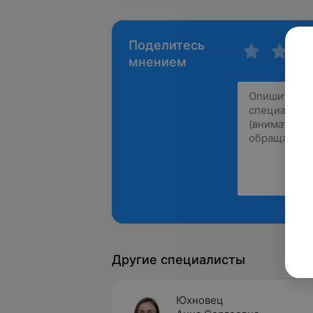
Поделитесь
мнением
Другие специалисты
Юхновец