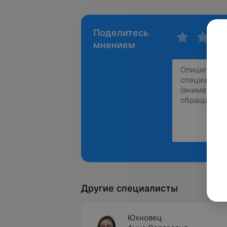
Поделитесь
мнением
Другие специалисты
Юхновец