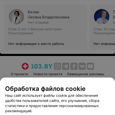
Белан
Оксана Владиленовна
Нет отзывов
Н
Стаж 5 лет
•
Высшая категория
Стаж 33 год
Психотерапевт
Психотерапе
Нет информации о месте работы
Нет информа
О проекте
Новости проекта
Размещение рекламы
Медицинский маркетинг
Публичный договор
Обработка файлов cookie
Пользовательское соглашение
Способы оплаты
Наш сайт использует файлы cookie для обеспечения
Вакансии
Партнеры
удобства пользователей сайта, его улучшения, сбора
Написать руководителю 103.by
статистики и предоставления персонализированных
Написать в поддержку
рекомендаций.