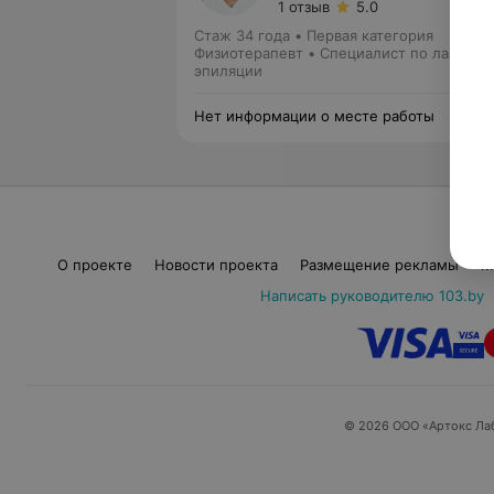
1 отзыв
5.0
Стаж 34 года
•
Первая категория
Физиотерапевт • Специалист по лазерно
эпиляции
Нет информации о месте работы
О проекте
Новости проекта
Размещение рекламы
М
Написать руководителю 103.by
© 2026 ООО «Артокс Ла