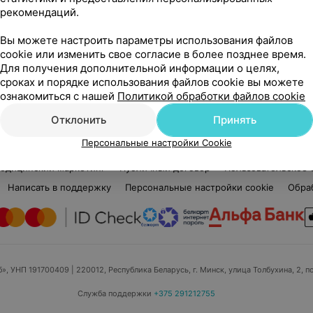
Нет отзывов
рекомендаций.
Стаж 45 лет
•
Высшая категория
•
Доцент •
Ста
й
Кандидат медицинских наук
Физ
Вы можете настроить параметры использования файлов
Реабилитолог • Кардиолог • Физиотерапевт
cookie или изменить свое согласие в более позднее время.
Для получения дополнительной информации о целях,
Нет информации о месте работы
Нет
сроках и порядке использования файлов cookie вы можете
ознакомиться с нашей
Политикой обработки файлов cookie
Отклонить
Принять
Персональные настройки Cookie
едицинский маркетинг
Публичный договор
Пользовательское 
Написать в поддержку
Персональные настройки cookie
Обра
б», УНП 191700409
| 220012, Республика Беларусь, г. Минск, улица Толбухина, 2, п
Служба поддержки
+375 291212755