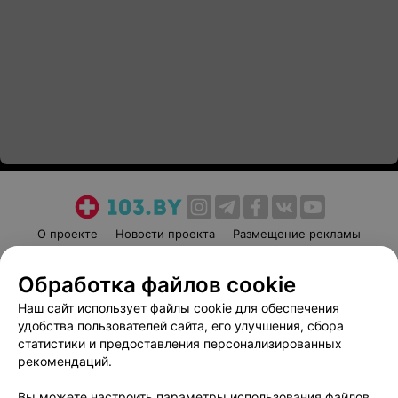
О проекте
Новости проекта
Размещение рекламы
Медицинский маркетинг
Публичный договор
Обработка файлов cookie
Пользовательское соглашение
Способы оплаты
Наш сайт использует файлы cookie для обеспечения
Вакансии
Партнеры
удобства пользователей сайта, его улучшения, сбора
Написать руководителю 103.by
статистики и предоставления персонализированных
Написать в поддержку
рекомендаций.
Персональные настройки cookie
Вы можете настроить параметры использования файлов