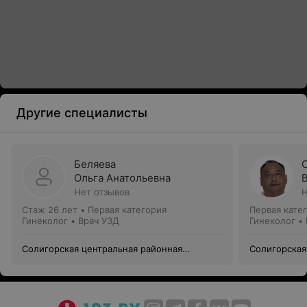
Другие специалисты
Беляева
Ольга Анатольевна
Нет отзывов
Н
Стаж 26 лет
•
Первая категория
Первая кате
Гинеколог • Врач УЗД
Гинеколог •
Солигорская центральная районная
Солигорская
больница
больница