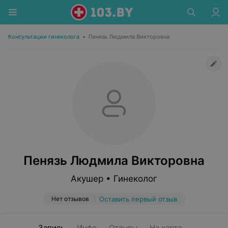
Консультации гинеколога
•
Пенязь Людмила Викторовна
Пенязь Людмила Викторовна
Акушер • Гинеколог
Нет отзывов
Оставить первый отзыв
Запись
Инфо
Отзывы
На карте