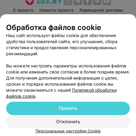
О проекте
Новости проекта
Размещение рекламы
Медицинский маркетинг
Публичный договор
Обработка файлов cookie
Пользовательское соглашение
Способы оплаты
Наш сайт использует файлы cookie для обеспечения
Вакансии
Партнеры
удобства пользователей сайта, его улучшения, сбора
Написать руководителю 103.by
статистики и предоставления персонализированных
Написать в поддержку
рекомендаций.
Персональные настройки cookie
Вы можете настроить параметры использования файлов
Обработка персональных данных
cookie или изменить свое согласие в более позднее время.
Для получения дополнительной информации о целях,
сроках и порядке использования файлов cookie вы
можете ознакомиться с нашей
Политикой обработки
файлов cookie
Принять
© 2026 ООО «Артокс Лаб», УНП 191700409
| 220012, Республика Беларусь,
г. Минск, улица Толбухина, 2, пом. 16 | help@103.by
Отклонить
Служба поддержки
+375 291212755
Персональные настройки Cookie