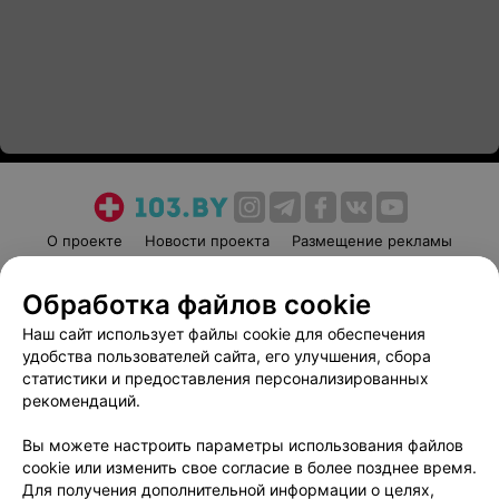
О проекте
Новости проекта
Размещение рекламы
Медицинский маркетинг
Публичный договор
Обработка файлов cookie
Пользовательское соглашение
Способы оплаты
Наш сайт использует файлы cookie для обеспечения
Вакансии
Партнеры
удобства пользователей сайта, его улучшения, сбора
Написать руководителю 103.by
статистики и предоставления персонализированных
Написать в поддержку
рекомендаций.
Персональные настройки cookie
Вы можете настроить параметры использования файлов
Обработка персональных данных
cookie или изменить свое согласие в более позднее время.
Для получения дополнительной информации о целях,