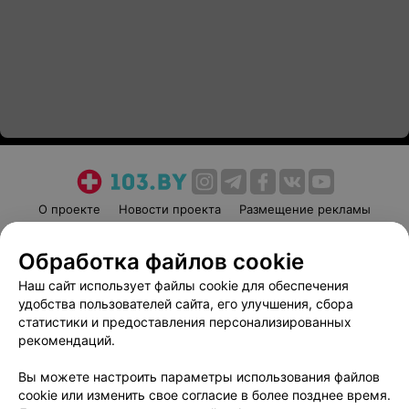
О проекте
Новости проекта
Размещение рекламы
Медицинский маркетинг
Публичный договор
Обработка файлов cookie
Пользовательское соглашение
Способы оплаты
Наш сайт использует файлы cookie для обеспечения
Вакансии
Партнеры
удобства пользователей сайта, его улучшения, сбора
Написать руководителю 103.by
статистики и предоставления персонализированных
Написать в поддержку
рекомендаций.
Персональные настройки cookie
Вы можете настроить параметры использования файлов
Обработка персональных данных
cookie или изменить свое согласие в более позднее время.