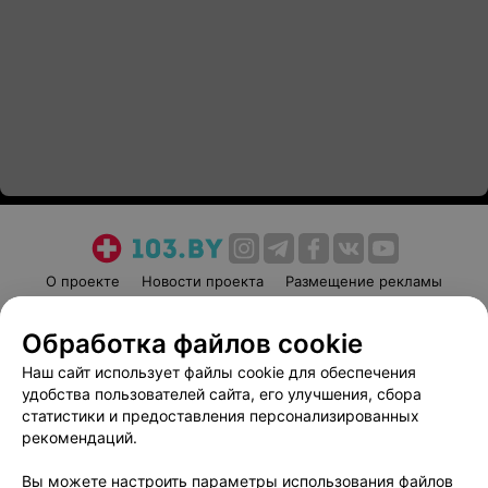
О проекте
Новости проекта
Размещение рекламы
Медицинский маркетинг
Публичный договор
Обработка файлов cookie
Пользовательское соглашение
Способы оплаты
Наш сайт использует файлы cookie для обеспечения
Вакансии
Партнеры
удобства пользователей сайта, его улучшения, сбора
Написать руководителю 103.by
статистики и предоставления персонализированных
Написать в поддержку
рекомендаций.
Персональные настройки cookie
Вы можете настроить параметры использования файлов