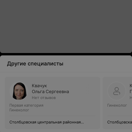
Другие специалисты
Квачук
Ольга Сергеевна
Нет отзывов
Н
Первая категория
Гинеколог
Гинеколог
Столбцовская центральная районная
Столбцовска
больница
больница