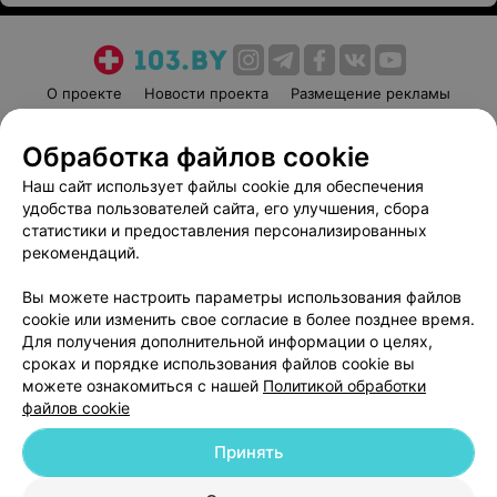
О проекте
Новости проекта
Размещение рекламы
Медицинский маркетинг
Публичный договор
Обработка файлов cookie
Пользовательское соглашение
Способы оплаты
Наш сайт использует файлы cookie для обеспечения
Вакансии
Партнеры
удобства пользователей сайта, его улучшения, сбора
Написать руководителю 103.by
статистики и предоставления персонализированных
Написать в поддержку
рекомендаций.
Персональные настройки cookie
Вы можете настроить параметры использования файлов
Обработка персональных данных
cookie или изменить свое согласие в более позднее время.
Для получения дополнительной информации о целях,
сроках и порядке использования файлов cookie вы
можете ознакомиться с нашей
Политикой обработки
файлов cookie
Принять
© 2026 ООО «Артокс Лаб», УНП 191700409
| 220012, Республика Беларусь,
г. Минск, улица Толбухина, 2, пом. 16 | help@103.by