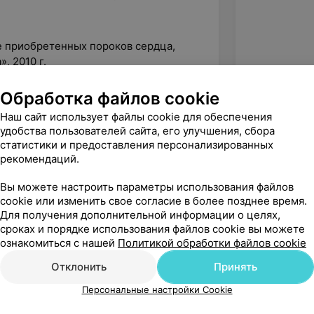
е приобретенных пороков сердца,
, 2010 г.
тологии экстракранильного отдела
Обработка файлов cookie
дов нижних конечностей» 2012 г.
Наш сайт использует файлы cookie для обеспечения
тологии сосудов нижних
удобства пользователей сайта, его улучшения, сбора
статистики и предоставления персонализированных
рекомендаций.
аболеваний опорно-двигательной
Вы можете настроить параметры использования файлов
cookie или изменить свое согласие в более позднее время.
Для получения дополнительной информации о целях,
сроках и порядке использования файлов cookie вы можете
звуковой диагностики»
ознакомиться с нашей
Политикой обработки файлов cookie
Отклонить
Принять
Персональные настройки Cookie