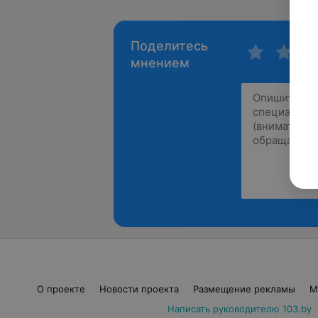
Поделитесь
мнением
О проекте
Новости проекта
Размещение рекламы
М
Написать руководителю 103.by