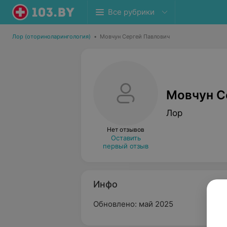
Все рубрики
Лор (оториноларингология)
•
Мовчун Сергей Павлович
Мовчун С
Лор
Нет отзывов
Оставить
первый отзыв
Инфо
Обновлено: май 2025