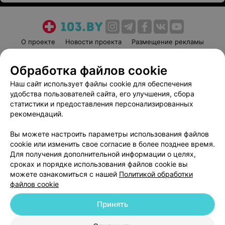
О проекте
Новости проекта
Размещение рекламы
Медицинский маркетинг
Публичный договор
Обработка файлов cookie
Пользовательское соглашение
Способы оплаты
Наш сайт использует файлы cookie для обеспечения
Вакансии
Партнеры
удобства пользователей сайта, его улучшения, сбора
Написать руководителю 103.by
статистики и предоставления персонализированных
Написать в поддержку
рекомендаций.
Персональные настройки cookie
Вы можете настроить параметры использования файлов
Обработка персональных данных
cookie или изменить свое согласие в более позднее время.
Для получения дополнительной информации о целях,
сроках и порядке использования файлов cookie вы
можете ознакомиться с нашей
Политикой обработки
файлов cookie
Принять
© 2026 ООО «Артокс Лаб», УНП 191700409
| 220012, Республика Беларусь,
г. Минск, улица Толбухина, 2, пом. 16 | help@103.by