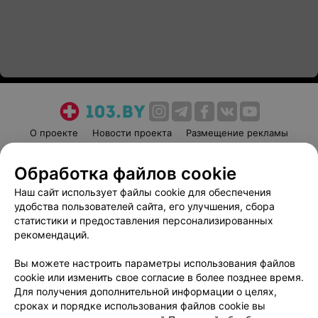
О проекте
Новости проекта
Размещение рекламы
Медицинский маркетинг
Публичный договор
Обработка файлов cookie
Пользовательское соглашение
Способы оплаты
Наш сайт использует файлы cookie для обеспечения
Вакансии
Партнеры
удобства пользователей сайта, его улучшения, сбора
Написать руководителю 103.by
статистики и предоставления персонализированных
Написать в поддержку
рекомендаций.
Персональные настройки cookie
Вы можете настроить параметры использования файлов
Обработка персональных данных
cookie или изменить свое согласие в более позднее время.
Для получения дополнительной информации о целях,
сроках и порядке использования файлов cookie вы