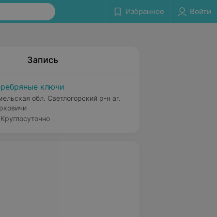
Избранное
Войти
Запись
ребряные ключи
мельская обл. Светлогорский р-н аг.
рковичи
Круглосуточно