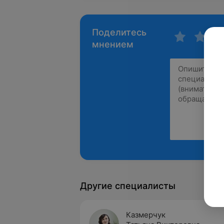
Поделитесь
мнением
Другие специалисты
Казмерчук