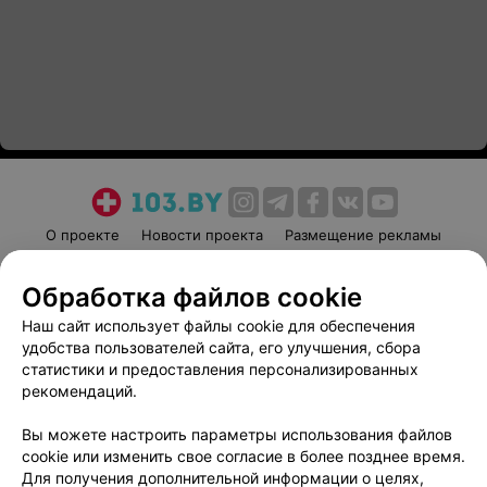
О проекте
Новости проекта
Размещение рекламы
Медицинский маркетинг
Публичный договор
Обработка файлов cookie
Пользовательское соглашение
Способы оплаты
Наш сайт использует файлы cookie для обеспечения
Вакансии
Партнеры
удобства пользователей сайта, его улучшения, сбора
Написать руководителю 103.by
статистики и предоставления персонализированных
Написать в поддержку
рекомендаций.
Персональные настройки cookie
Вы можете настроить параметры использования файлов
Обработка персональных данных
cookie или изменить свое согласие в более позднее время.
Для получения дополнительной информации о целях,