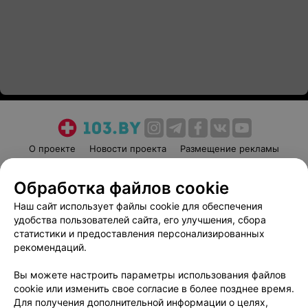
О проекте
Новости проекта
Размещение рекламы
Медицинский маркетинг
Публичный договор
Обработка файлов cookie
Пользовательское соглашение
Способы оплаты
Наш сайт использует файлы cookie для обеспечения
Вакансии
Партнеры
удобства пользователей сайта, его улучшения, сбора
Написать руководителю 103.by
статистики и предоставления персонализированных
Написать в поддержку
рекомендаций.
Персональные настройки cookie
Вы можете настроить параметры использования файлов
Обработка персональных данных
cookie или изменить свое согласие в более позднее время.
Для получения дополнительной информации о целях,