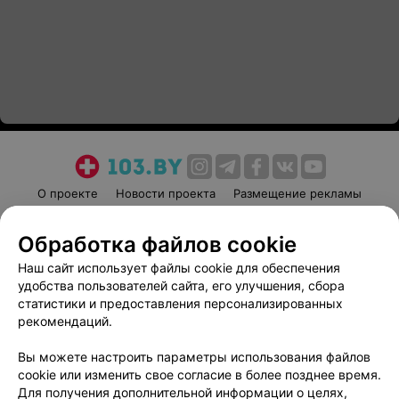
О проекте
Новости проекта
Размещение рекламы
Медицинский маркетинг
Публичный договор
Обработка файлов cookie
Пользовательское соглашение
Способы оплаты
Наш сайт использует файлы cookie для обеспечения
Вакансии
Партнеры
удобства пользователей сайта, его улучшения, сбора
Написать руководителю 103.by
статистики и предоставления персонализированных
Написать в поддержку
рекомендаций.
Персональные настройки cookie
Вы можете настроить параметры использования файлов
Обработка персональных данных
cookie или изменить свое согласие в более позднее время.
Для получения дополнительной информации о целях,