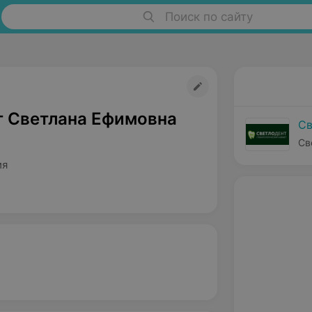
Поиск по сайту
г Светлана Ефимовна
Св
Св
ия