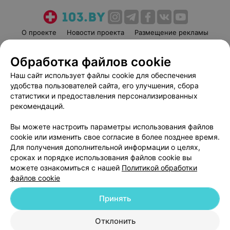
О проекте
Новости проекта
Размещение рекламы
Медицинский маркетинг
Публичный договор
Обработка файлов cookie
Пользовательское соглашение
Способы оплаты
Наш сайт использует файлы cookie для обеспечения
Вакансии
Партнеры
удобства пользователей сайта, его улучшения, сбора
Написать руководителю 103.by
статистики и предоставления персонализированных
Написать в поддержку
рекомендаций.
Персональные настройки cookie
Вы можете настроить параметры использования файлов
Обработка персональных данных
cookie или изменить свое согласие в более позднее время.
Для получения дополнительной информации о целях,
сроках и порядке использования файлов cookie вы
можете ознакомиться с нашей
Политикой обработки
файлов cookie
Принять
© 2026 ООО «Артокс Лаб», УНП 191700409
| 220012, Республика Беларусь,
г. Минск, улица Толбухина, 2, пом. 16 | help@103.by
Отклонить