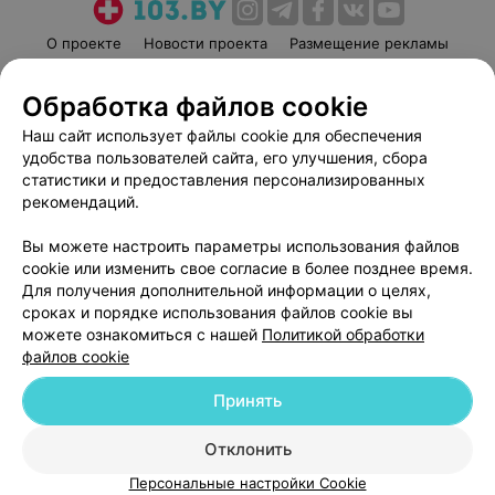
О проекте
Новости проекта
Размещение рекламы
Медицинский маркетинг
Публичный договор
Обработка файлов cookie
Пользовательское соглашение
Способы оплаты
Наш сайт использует файлы cookie для обеспечения
Вакансии
Партнеры
удобства пользователей сайта, его улучшения, сбора
Написать руководителю 103.by
статистики и предоставления персонализированных
Написать в поддержку
рекомендаций.
Персональные настройки cookie
Вы можете настроить параметры использования файлов
Обработка персональных данных
cookie или изменить свое согласие в более позднее время.
Для получения дополнительной информации о целях,
сроках и порядке использования файлов cookie вы
можете ознакомиться с нашей
Политикой обработки
файлов cookie
Принять
© 2026 ООО «Артокс Лаб», УНП 191700409
| 220012, Республика Беларусь,
г. Минск, улица Толбухина, 2, пом. 16 | help@103.by
Отклонить
Служба поддержки
+375 291212755
Персональные настройки Cookie