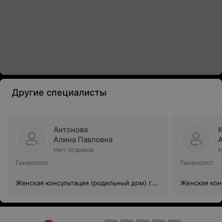
Другие специалисты
Антонова
Алина Павловна
Нет отзывов
Н
Гинеколог
Гинеколог
Женская консультация (родильный дом) г.
Женская кон
Светлогорск
Светлогорск