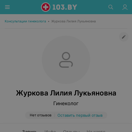
Консультации гинеколога
•
Журкова Лилия Лукьяновна
Журкова Лилия Лукьяновна
Гинеколог
Нет отзывов
Оставить первый отзыв
Запись
Инфо
Отзывы
На карте