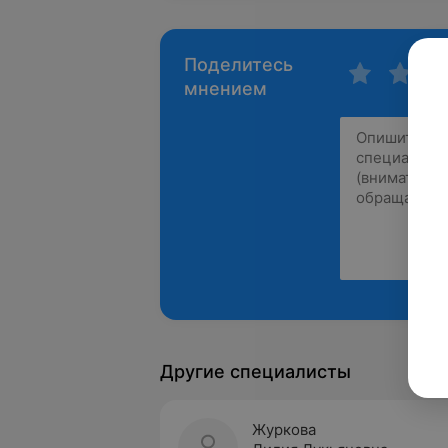
Поделитесь
мнением
Другие специалисты
Журкова