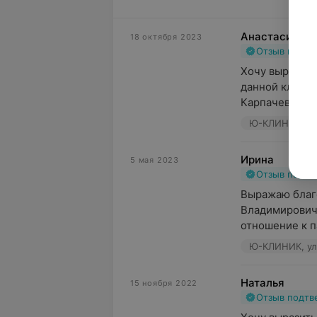
Анастасия М.
18 октября 2023
Отзыв подт
Хочу выразить
данной клиник
Карпачеву Вла
Ю-КЛИНИК, ул
Ирина
5 мая 2023
Отзыв подт
Выражаю благо
Владимировичу
отношение к п
Ю-КЛИНИК, ул
Наталья
15 ноября 2022
Отзыв подт