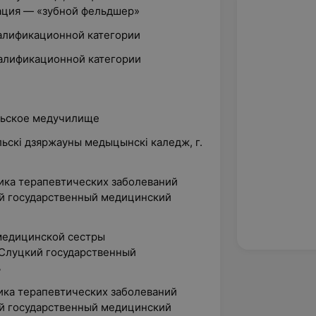
ация — «зубной фельдшер»
валификационной категории
валификационной категории
ельское медучилище
льскі дзяржауны медыцынскі каледж, г.
ика терапевтических заболеваний
ий государственный медицинский
 медицинской сестры
 Слуцкий государственный
ь
ика терапевтических заболеваний
ий государственный медицинский