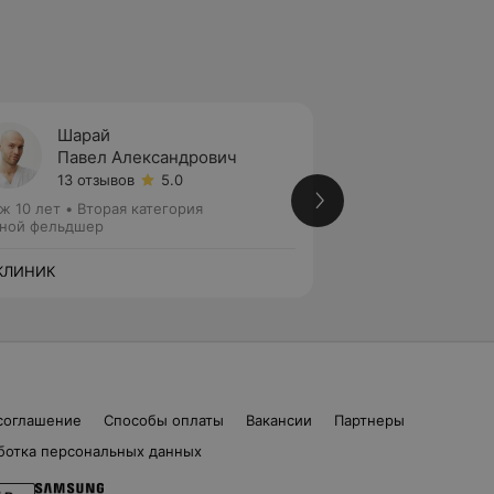
Шарай
Кулаг
Павел Александрович
Ольга
13 отзывов
5.0
9 отзы
ж 10 лет
•
Вторая категория
Стаж 13 лет
•
Перв
ной фельдшер
Зубной фельдшер
КЛИНИК
Ю-КЛИНИК
соглашение
Способы оплаты
Вакансии
Партнеры
ботка персональных данных