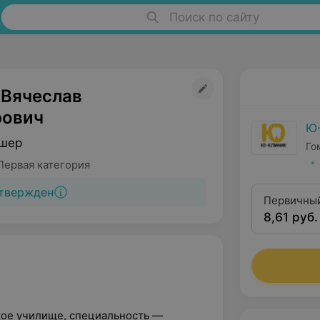
Поиск по сайту
 Вячеслав
рович
Ю
дшер
Го
Первая категория
твержден
Первичный
8,61 руб.
стоматоло
кое училище, специальность —