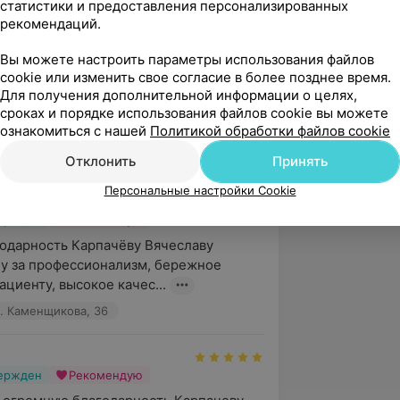
статистики и предоставления персонализированных
рекомендаций.
Вы можете настроить параметры использования файлов
вержден
cookie или изменить свое согласие в более позднее время.
 огромную благодарность врачам 
Для получения дополнительной информации о целях,
и: Юрковцу Александру Николаевичу, 
сроках и порядке использования файлов cookie вы можете
диславу Владими...
ознакомиться с нашей
Политикой обработки файлов cookie
. Каменщикова, 36
Отклонить
Принять
Персональные настройки Cookie
вержден
Рекомендую
дарность Карпачёву Вячеславу 
 за профессионализм, бережное 
ациенту, высокое качес...
. Каменщикова, 36
вержден
Рекомендую