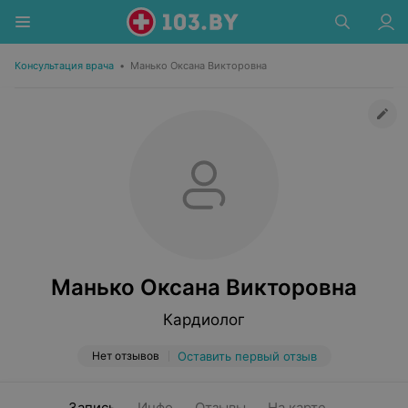
Консультация врача
•
Манько Оксана Викторовна
Манько Оксана Викторовна
Кардиолог
Нет отзывов
Оставить первый отзыв
Запись
Инфо
Отзывы
На карте