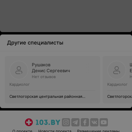
Другие специалисты
Рушаков
Денис Сергеевич
Нет отзывов
Н
Кардиолог
Кардиолог
Светлогорская центральная районная
Светлогорск
поликлиника
поликлиник
О проекте
Новости проекта
Размещение рекламы